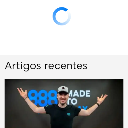
Artigos recentes