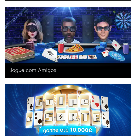
Derrote adversários a fim de revelar o seu
montante mystery bounty
Jogue com Amigos
Organize uma noite de poker na 888poker!