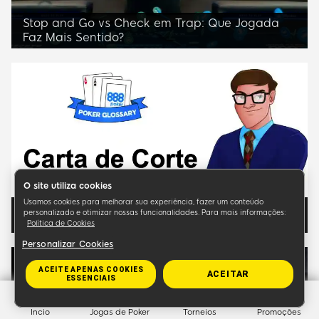
Stop and Go vs Check em Trap: Que Jogada
Faz Mais Sentido?
Stop and Go
O site utiliza cookies
Usamos cookies para melhorar sua experiência, fazer um conteúdo
O Que É Uma Carta de Corte no Poker?
personalizado e otimizar nossas funcionalidades. Para mais informações:
Política de Cookies
Personalizar Cookies
Carta de Corte - O Que É?
ACEITE APENAS COOKIES
ACEITAR
ESSENCIAIS
Incio
Jogas de Poker
Torneios
Promoções