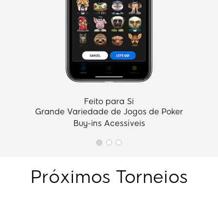
Feito para Si
Grande Variedade de Jogos de Poker
Buy-ins Acessíveis
Próximos Torneios